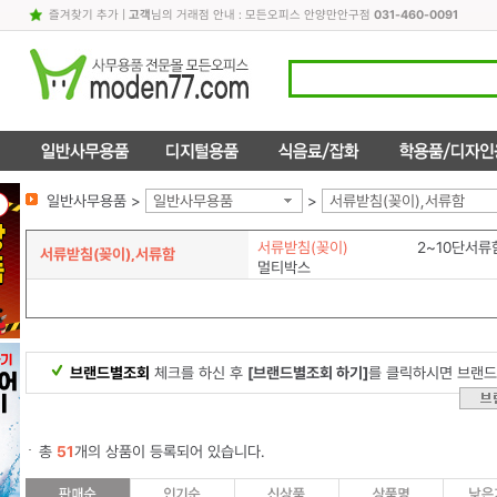
즐겨찾기 추가
|
고객
님의 거래점 안내 : 모든오피스 안양만안구점
031-460-0091
일반사무용품 >
일반사무용품
>
서류받침(꽂이),서류함
서류받침(꽂이)
2~10단서류
서류받침(꽂이),서류함
멀티박스
브랜드별조회
체크를 하신 후
[브랜드별조회 하기]
를 클릭하시면 브랜드
총
51
개의 상품이 등록되어 있습니다.