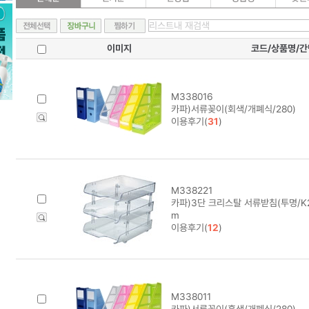
이미지
코드/상품명/
M338016
카파)서류꽂이(회색/개폐식/280)
이용후기(
31
)
M338221
카파)3단 크리스탈 서류받침(투명/K20
m
이용후기(
12
)
M338011
카파)서류꽂이(흑색/개폐식/280)