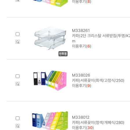
이용후기(
8
)
M338261
카파)2단 크리스탈 서류받침(투명/K20
m
이용후기(
6
)
M338026
카파)서류꽂이(회색/고정식/250)
이용후기(
9
)
M338012
카파)서류꽂이(청색/개폐식/280)
이용후기(
30
)