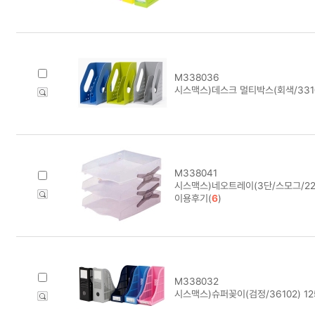
M338036
시스맥스)데스크 멀티박스(회색/33104
M338041
시스맥스)네오트레이(3단/스모그/221
이용후기(
6
)
M338032
시스맥스)슈퍼꽂이(검정/36102) 12