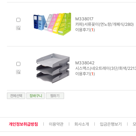
M338017
카파)서류꽂이(연노랑/개폐식/280)
이용후기(
1
)
M338042
시스맥스)네오트레이(3단/회색/2213
이용후기(
1
)
개인정보취급방침
이용약관
회사소개
입금은행보기