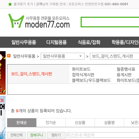
즐겨찾기 추가
|
고객
님의 거래점 안내 : 모든오피스 안양만안구점
031-460-0091
일반사무용품 >
일반사무용품
>
보드,걸이,스텐드,게시판
화이트보드
월중행사표
보드,걸이,스텐드,게시판
접착식게시판
융게시판
블랙보드/우드블랙보드
화이트보드(
총
8
개의 상품이 등록되어 있습니다.