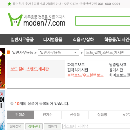
즐겨찾기 추가
|
고객
님의 거래점 안내 : 모든오피스 안양만안구점
031-460-0091
일반사무용품 >
일반사무용품
>
보드,걸이,스텐드,게시판
화이트보드
월중행사표
보드,걸이,스텐드,게시판
접착식게시판
융게시판
블랙보드/우드블랙보드
화이트보드(
총
10
개의 상품이 등록되어 있습니다.