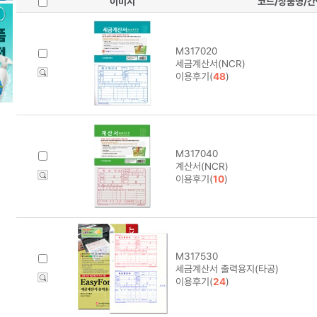
이미지
코드/상품명/
M317020
세금계산서(NCR)
이용후기(
48
)
M317040
계산서(NCR)
이용후기(
10
)
M317530
세금계산서 출력용지(타공)
이용후기(
24
)