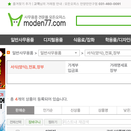
즐겨찾기 추가
|
고객
님의 거래점 안내 : 모든오피스 안양만안구점
031-460-0091
일반사무용품 >
일반사무용품
>
서식(양식),전표,장부
가계부
거래명세표
서식(양식),전표,장부
입금표
장부
총
4
개의 상품이 등록되어 있습니다.