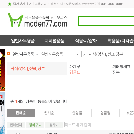
즐겨찾기 추가
|
고객
님의 거래점 안내 : 모든오피스 안양만안구점
031-460-0091
일반사무용품 >
일반사무용품
>
서식(양식),전표,장부
가계부
거래명세표
서식(양식),전표,장부
입금표
장부
총
1
개의 상품이 등록되어 있습니다.