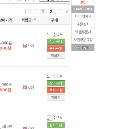
(
0
)
1
2
마이페이지
판매가격
적립금
구매
주문조회
엑셀주문서
EA
사원방문요청
1,080원
0점
900원
EA
1,080원
0점
900원
EA
1,560원
0점