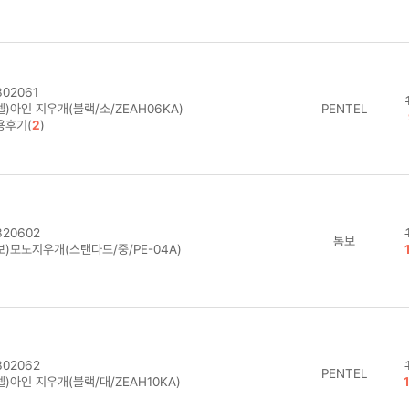
02061
)아인 지우개(블랙/소/ZEAH06KA)
PENTEL
용후기(
2
)
20602
톰보
보)모노지우개(스탠다드/중/PE-04A)
02062
PENTEL
)아인 지우개(블랙/대/ZEAH10KA)