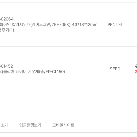
02064
)아인 칼라지우개(라이트그린/ZEH-05K) 43*18*12mm
PENTEL
용후기(
1
)
01452
SEED
)클리어 레이더 지우개(중/EP-CL150)
사소개
입금은행보기
모바일사이트