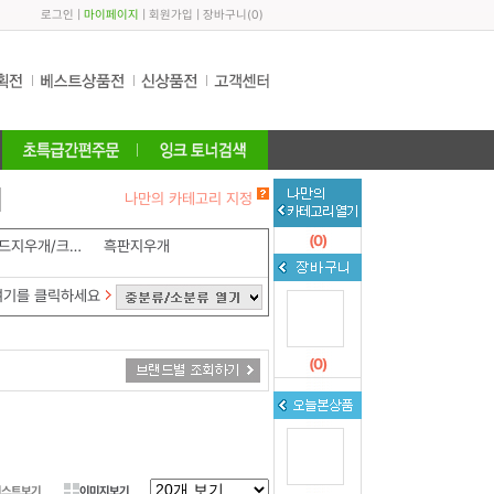
로그인
|
마이페이지
|
회원가입
|
장바구니
(
0
)
나만의 카테고리 지정
(
0
)
화이트보드지우개/크리너
흑판지우개
여기를 클릭하세요
(
0
)
리스트보기
이미지보기