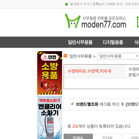
즐겨찾기 추가
|
고객
님의 거래점 안내 : 모든오
일반사무용품 >
일반사무용품
수정
수정테이프,수정액,지우개
분필/
브랜드별조회
체크를 하신 후
[브랜드
총
25
개의 상품이 등록되어 있습니다.