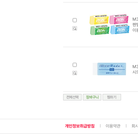
M3
펜텔
이
M3
시드
개인정보취급방침
이용약관
회