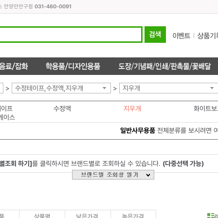
피스 안양만안구점
031-460-0091
>
수정테이프,수정액,지우개
>
지우개
테이프
수정액
지우개
케이스
일반사무용품
전체분류를 보시려면 
별조회 하기]
를 클릭하시면 브랜드별로 조회하실 수 있습니다.
(다중선택 가능)