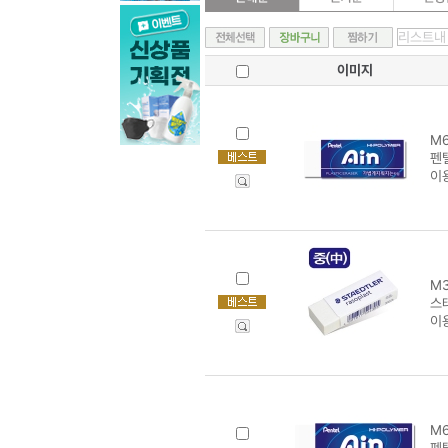
이미지
M6
펜텔
이
M3
스테
이
M6
펜텔