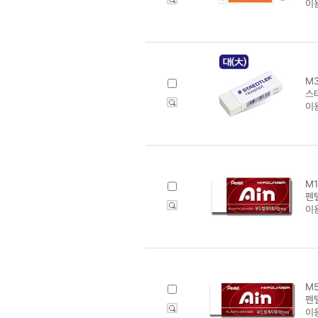
이
M3
스테
이
M1
펜텔
이
M5
펜텔
이