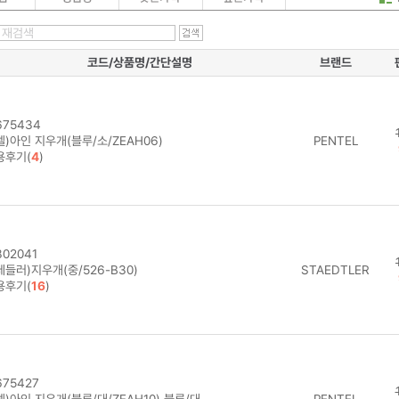
코드/상품명/간단설명
브랜드
75434
)아인 지우개(블루/소/ZEAH06)
PENTEL
용후기(
4
)
02041
들러)지우개(중/526-B30)
STAEDTLER
용후기(
16
)
75427
)아인 지우개(블루/대/ZEAH10) 블루/대
PENTEL