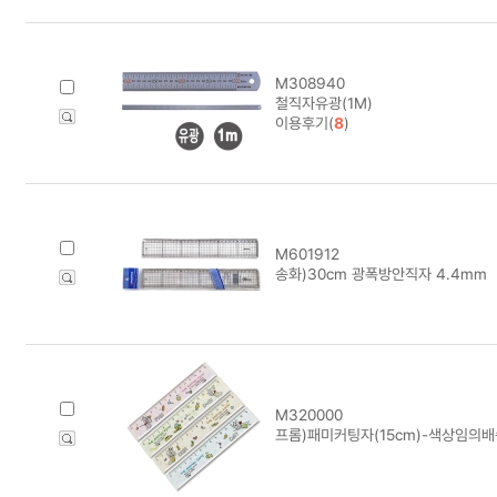
M308940
철직자유광(1M)
이용후기(
8
)
M601912
송화)30cm 광폭방안직자 4.4mm
M320000
프롬)패미커팅자(15cm)-색상임의배