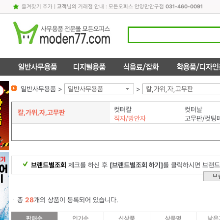
즐겨찾기 추가
|
고객
님의 거래점 안내 : 모든오피스 안양만안구점
031-460-0091
일반사무용품 >
일반사무용품
>
칼,가위,자,고무판
컷터칼
컷터날
칼,가위,자,고무판
직자/방안자
고무판/컷팅
브랜드별조회
체크를 하신 후
[브랜드별조회 하기]
를 클릭하시면 브랜드
총
28
개의 상품이 등록되어 있습니다.