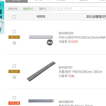
이미지
코드/상품명/
M306020
아모스)방안직자(30Cm/2mm/AM-
이용후기(
137
)
M306151
프롬)방안 커팅자(30Cm) 30Cm
이용후기(
8
)
M308920
철직자유광(30cm) 30cm