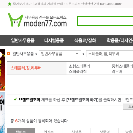
즐겨찾기 추가
|
고객
님의 거래점 안내 : 모든오피스 안양만안구점
031-460-0091
일반사무용품 >
일반사무용품
>
스테플러,침,리무버
소형스테플러
중형스테플러
스테플러,침,리무버
스테플러침
리무버
브랜드별조회
체크를 하신 후
[브랜드별조회 하기]
를 클릭하시면 브랜드
총
6
개의 상품이 등록되어 있습니다.