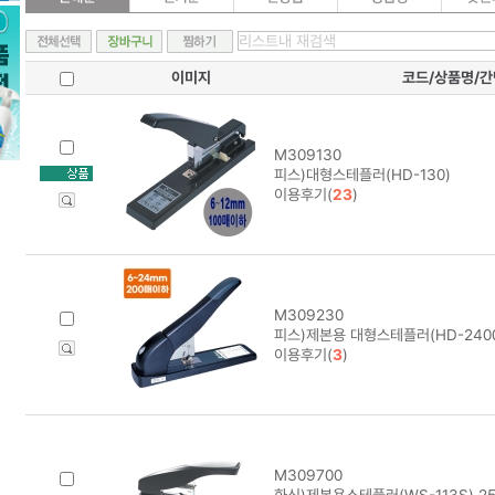
이미지
코드/상품명/
M309130
피스)대형스테플러(HD-130)
이용후기(
23
)
M309230
피스)제본용 대형스테플러(HD-2400
이용후기(
3
)
M309700
화신)제본용스테플러(WS-113S) 25