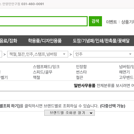
피스 안양만안구점
031-460-0091
>
책철,철끈,인주,스탬프,넘버링
>
인주
스탬프패드/잉크
인장함
넘버링/
인
스피드/골무
썬스타
해면기
라벨기
책철
철끈
고무밴드
일반사무용품
전체분류를 보시려면 
별조회 하기]
를 클릭하시면 브랜드별로 조회하실 수 있습니다.
(다중선택 가능)