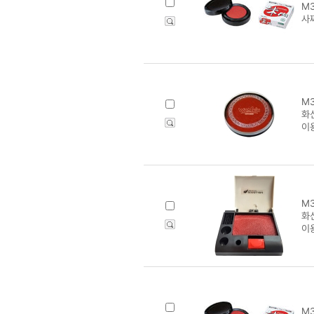
M3
사찌
M3
화
이
M3
화신
이
M3