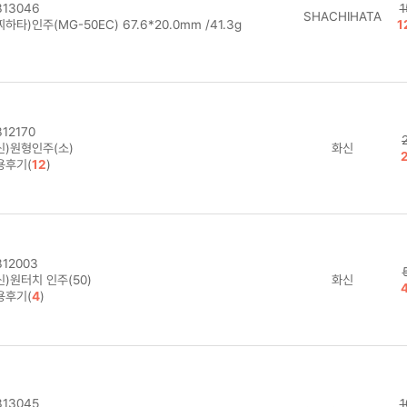
13046
1
SHACHIHATA
하타)인주(MG-50EC) 67.6*20.0mm /41.3g
1
12170
신)원형인주(소)
화신
용후기(
12
)
12003
)원터치 인주(50)
화신
용후기(
4
)
13045
1