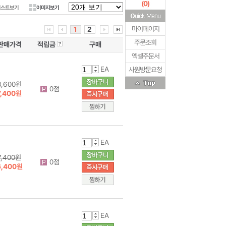
(
0
)
리스트보기
이미지보기
마이페이지
1
2
주문조회
판매가격
적립금
구매
엑셀주문서
EA
사원방문요청
8,600원
0점
7,400원
EA
7,400원
0점
6,400원
EA