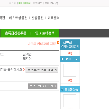
로그인
|
마이페이지
|
회원가입
|
장바구니
(
0
)
나만의 카테고리 지정
(
0
)
잉크
금액인
또각이
여기를 클릭하세요
(
0
)