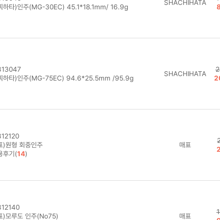
SHACHIHATA
하타)인주(MG-30EC) 45.1*18.1mm/ 16.9g
13047
2
SHACHIHATA
하타)인주(MG-75EC) 94.6*25.5mm /95.9g
2
12120
표)원형 회중인주
매표
용후기(
14
)
12140
1
)모루도 인주(No75)
매표