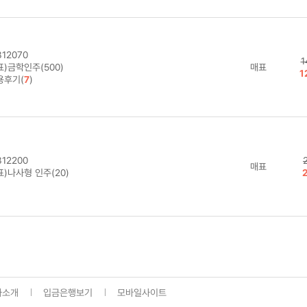
12070
1
)금학인주(500)
매표
1
용후기(
7
)
12200
매표
)나사형 인주(20)
사소개
입금은행보기
모바일사이트