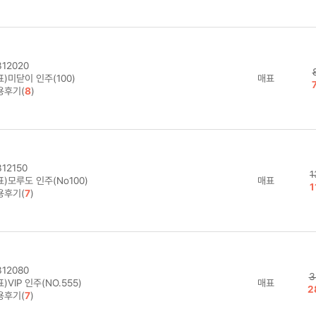
12020
)미닫이 인주(100)
매표
용후기(
8
)
12150
1
)모루도 인주(No100)
매표
1
용후기(
7
)
12080
3
)VIP 인주(NO.555)
매표
2
용후기(
7
)