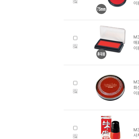
이
M3
매
이
M3
화
이
M3
사치