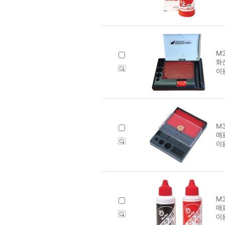
M3
화신
이
M3
매표
이
M3
매
이