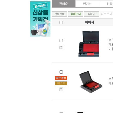
이미지
M3
매표
이
M3
매표