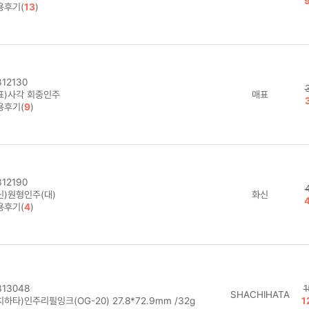
용후기(
13
)
12130
표)사각 회중인주
매표
용후기(
9
)
12190
신)원형인주(대)
화신
용후기(
4
)
13048
1
SHACHIHATA
하타)인주리필잉크(OG-20) 27.8*72.9mm /32g
1