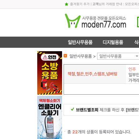
즐겨찾기 추가
|
고객
님의 거래점 안내 : 모든오
일반사무용품 >
일반사무용품
인주
책철,철끈,인주,스탬프,넘버링
일부
가격
브랜드별조회
체크를 하신 후
[브랜드
총
22
개의 상품이 등록되어 있습니다.