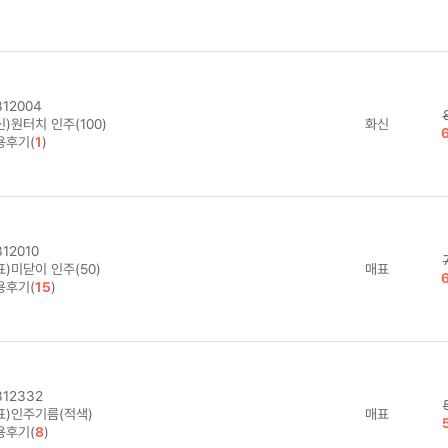
12004
)원터치 인주(100)
화신
용후기(
1
)
12010
)미닫이 인주(50)
매표
용후기(
15
)
12332
표)인주기름(적색)
매표
용후기(
8
)