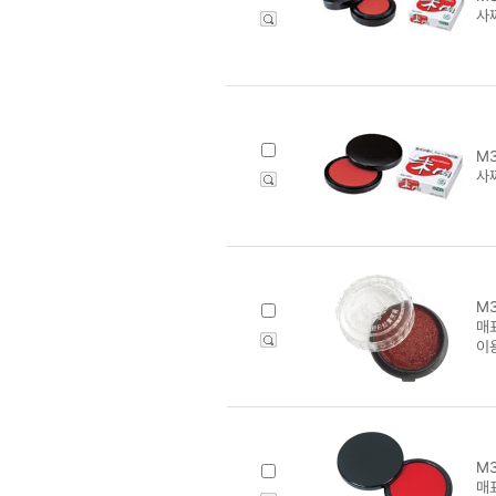
사찌
M3
사찌
M3
매
이
M3
매표