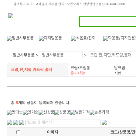
즐겨찾기 추가
|
고객
님의 거래점 안내 : 모든오피스 안양만안구점
031-460-0091
일반사무용품 >
일반사무용품
>
크립,핀,지협,카드링,홀더
크립/크립통
날크립
크립,핀,지협,카드링,홀더
옷핀/침핀
지협
총
8
개의 상품이 등록되어 있습니다.
이미지
코드/상품명/