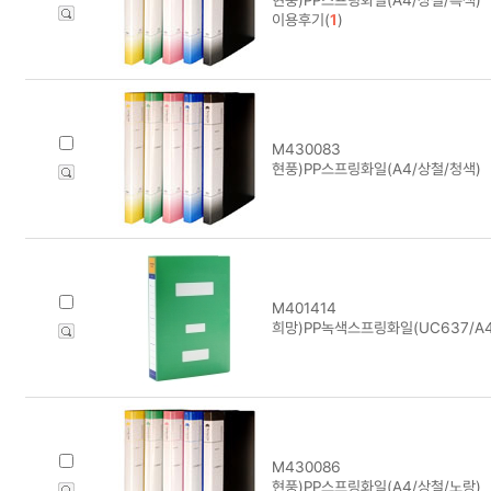
이용후기(
1
)
M430083
현풍)PP스프링화일(A4/상철/청색)
M401414
희망)PP녹색스프링화일(UC637/A4
M430086
현풍)PP스프링화일(A4/상철/노랑)