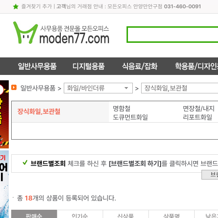
즐겨찾기 추가
|
고객
님의 거래점 안내 : 모든오피스 안양만안구점
031-460-0091
일반사무용품 >
화일/바인더류
>
장식화일,보관철
명함철
면장철/내지
장식화일,보관철
도큐먼트화일
리포트화일
브랜드별조회
체크를 하신 후
[브랜드별조회 하기]
를 클릭하시면 브랜드
총
18
개의 상품이 등록되어 있습니다.