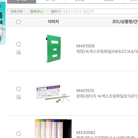
이미지
코드/상품명/
M401509
희망)녹색스프링화일(HE637/A4/1
M401515
문화)원터치 녹색스프링화일장식(F130
M430082
현풍)PP스프링화일(A4/상철/흑색)