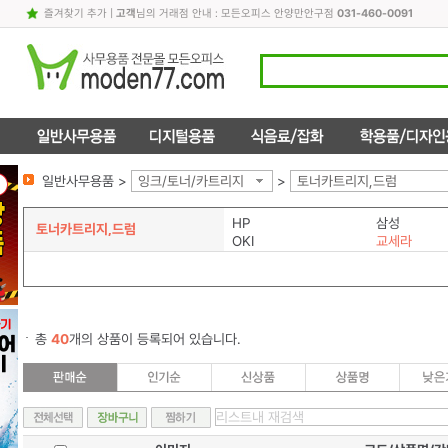
즐겨찾기 추가
|
고객
님의 거래점 안내 : 모든오피스 안양만안구점
031-460-0091
일반사무용품 >
잉크/토너/카트리지
>
토너카트리지,드럼
HP
삼성
토너카트리지,드럼
OKI
교세라
총
40
개의 상품이 등록되어 있습니다.