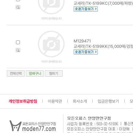
교세라)TK-5199KC(7,000매/파랑)
M129471
교세라)TK-5199KK(15,000매/검정
개인정보취급방침
이용약관
회사소개
입금은행보기