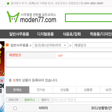
즐겨찾기 추가
|
고객
님의 거래점 안내 : 모든오피스 안양만안구점
031-460-0091
일반사무용품 >
잉크/토너/카트리지
>
재생잉크
재생잉크
HP
총
3
개의 상품이 등록되어 있습니다.
이미지
코드/상품명/