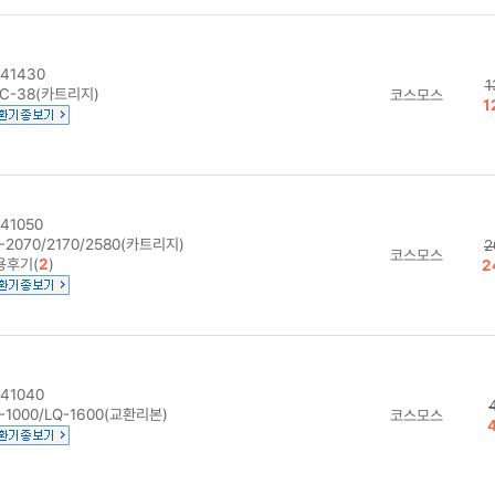
41430
1
C-38(카트리지)
코스모스
1
41050
-2070/2170/2580(카트리지)
2
코스모스
용후기(
2
)
2
41040
-1000/LQ-1600(교환리본)
코스모스