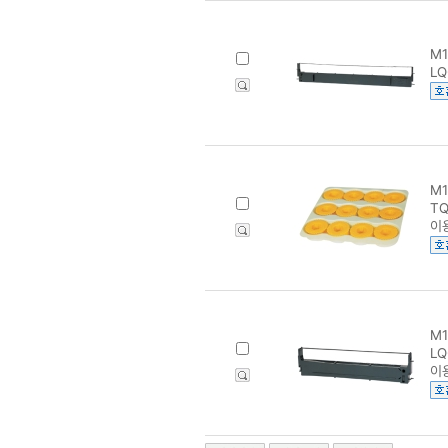
M1
LQ
M1
TQ
이
M1
LQ
이