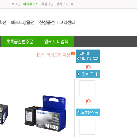
로그인
|
마이페이지
|
회원가입
|
장바구니
(
0
)
나만의 카테고리 지정
(
0
)
(
0
)