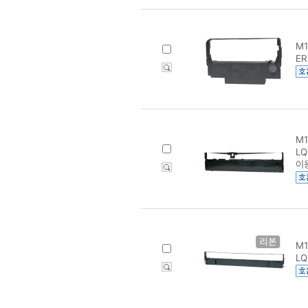
M1
ER
M1
LQ
이
M1
LQ