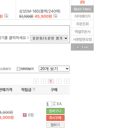
(
0
)
삼성)M-185(블랙/240매)
0원
51,100원
45,900원
마이페이지
주문조회
엑셀주문서
여기를 클릭하세요
사원방문요청
리스트보기
이미지보기
1
판매가격
적립금
구매
EA
4,500원
0점
3,000원