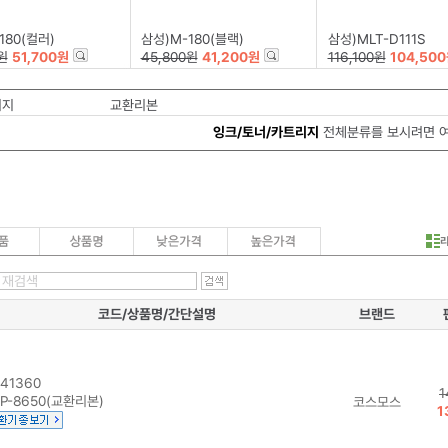
180(컬러)
삼성)M-180(블랙)
삼성)MLT-D111S
원
51,700원
45,800원
41,200원
116,100원
104,50
리지
교환리본
잉크/토너/카트리지
전체분류를 보시려면 
코드/상품명/간단설명
브랜드
41360
1
P-8650(교환리본)
코스모스
1