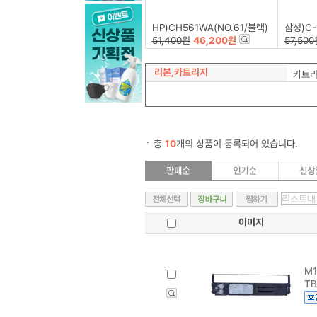
HP)CH561WA(NO.61/블랙)
삼성)C-
51,400원
46,200원
57,500
리본,카트리지
카트
총
10
개의 상품이 등록되어 있습니다.
이미지
M1
TB