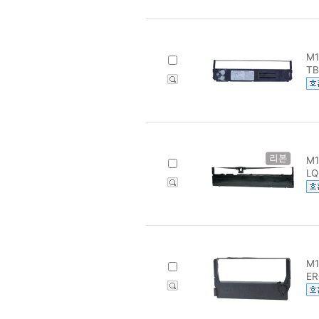
M1
TB
M1
LQ
M1
ER