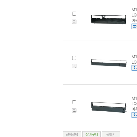
M1
LQ
이
M1
LQ
M1
LQ
이