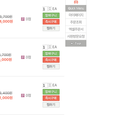
(
0
)
EA
마이페이지
6,700원
0점
4,000원
주문조회
엑셀주문서
사원방문요청
EA
6,700원
0점
6,000원
EA
3,400원
0점
2,000원