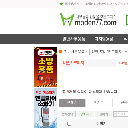
즐겨찾기 추가
|
고객
님의 거래점 안내 : 모든오
일반사무용품 >
잉크/토너/카트리지
리본,카트리지
카트
총
6
개의 상품이 등록되어 있습니다.
이미지