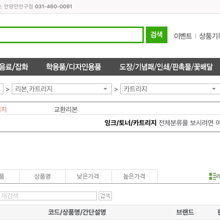
피스 안양만안구점
031-460-0091
>
리본,카트리지
>
카트리지
리지
교환리본
잉크/토너/카트리지
전체분류를 보시려면 
코드/상품명/간단설명
브랜드