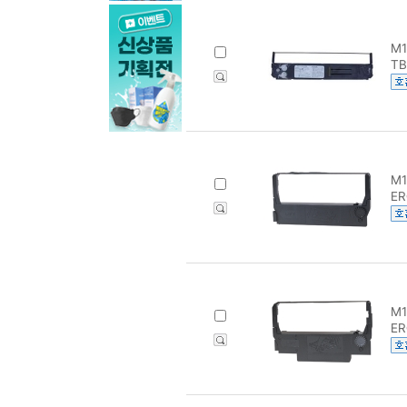
M1
TB
M1
ER
M1
ER