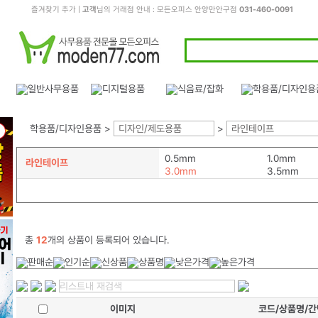
즐겨찾기 추가
|
고객
님의 거래점 안내 : 모든오피스 안양만안구점
031-460-0091
학용품/디자인용품 >
디자인/제도용품
>
라인테이프
0.5mm
1.0mm
라인테이프
3.0mm
3.5mm
총
12
개의 상품이 등록되어 있습니다.
이미지
코드/상품명/