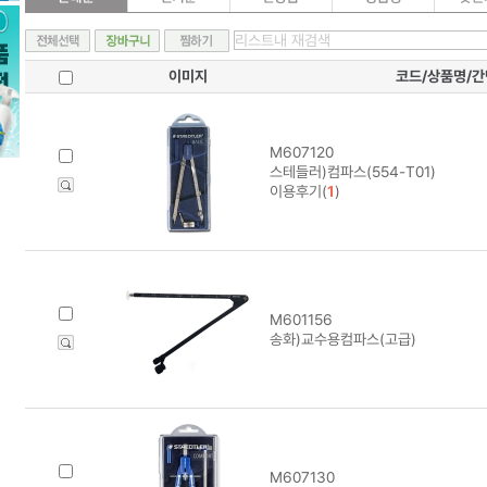
이미지
코드/상품명/
M607120
스테들러)컴파스(554-T01)
이용후기(
1
)
M601156
송화)교수용컴파스(고급)
M607130