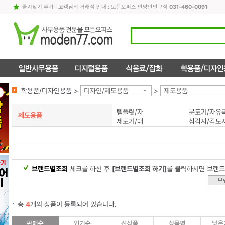
즐겨찾기 추가
|
고객
님의 거래점 안내 : 모든오피스 안양만안구점
031-460-0091
학용품/디자인용품 >
디자인/제도용품
>
제도용품
템플릿/자
분도기/자유
제도용품
제도기/대
삼각자/각도
브랜드별조회
체크를 하신 후
[브랜드별조회 하기]
를 클릭하시면 브랜드
총
4
개의 상품이 등록되어 있습니다.