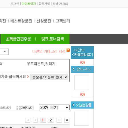
로그인
|
마이페이지
|
회원가입
|
장바구니
(
0
)
나만의 카테고리 지정
(
0
)
락
우드락본드,컷터기
여기를 클릭하세요
(
0
)
리스트보기
이미지보기
1
2