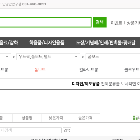
피스 안양만안구점
031-460-0091
>
우드락,폼보드,펠트
>
폼보드
보드롱
폼보드
칼라보드롱
콜크우드
디자인/제도용품
전체분류를 보시려면 