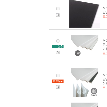
M6
단면
로
M6
폼보
이
로
M6
양면
이
로