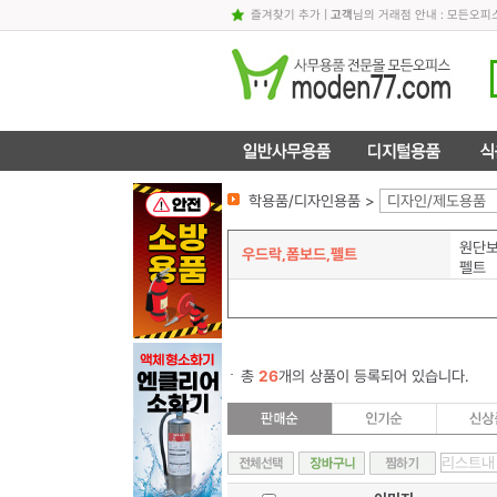
즐겨찾기 추가
|
고객
님의 거래점 안내 : 모든오
학용품/디자인용품 >
디자인/제도용품
원단
우드락,폼보드,펠트
펠트
총
26
개의 상품이 등록되어 있습니다.