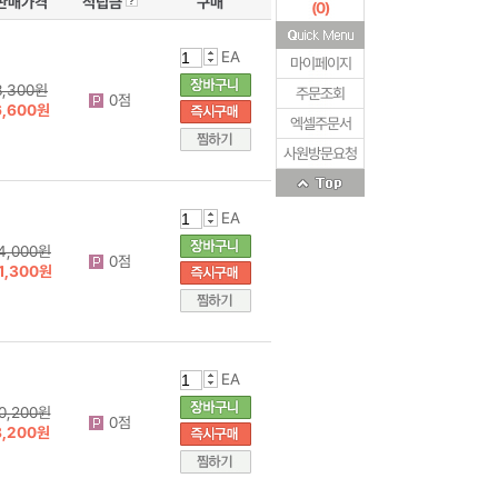
판매가격
적립금
구매
(
0
)
EA
마이페이지
8,300원
주문조회
0점
6,600원
엑셀주문서
사원방문요청
EA
4,000원
0점
1,300원
EA
0,200원
0점
8,200원