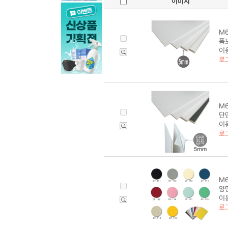
이미지
M6
폼보
이
로
M6
단면
이
로
M6
양면
이
로