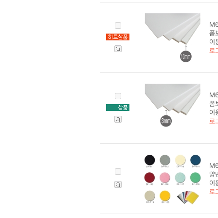
M6
폼보
이
로
M6
폼보
이
로
M6
양면
이
로