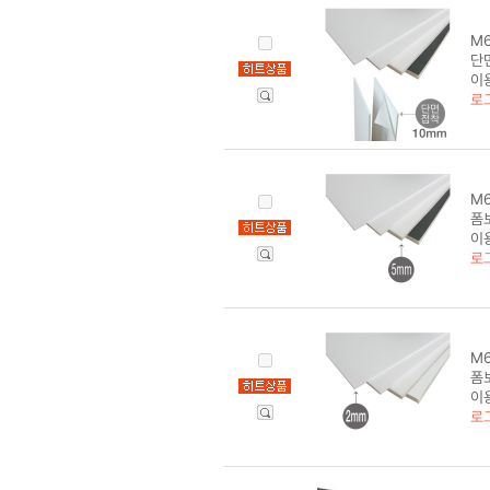
M6
단면
이
로
M6
폼보
이
로
M6
폼보
이
로