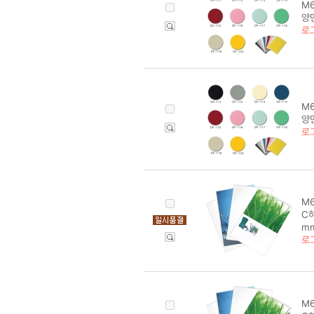
M6
양면
로
M6
양면
로
M6
C하
m
로
M6