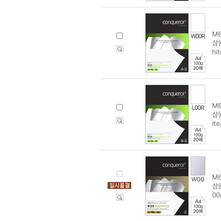
M6
삼
hi
M6
삼원
it
M6
삼원
00