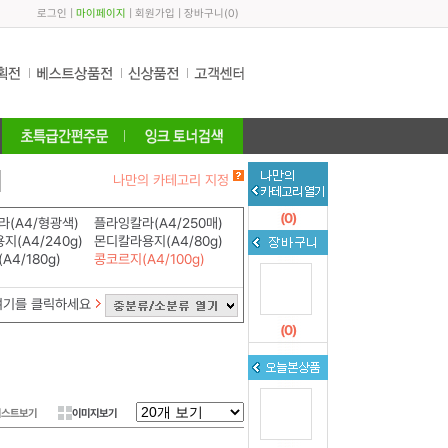
로그인
|
마이페이지
|
회원가입
|
장바구니
(
0
)
나만의 카테고리 지정
(
0
)
(A4/형광색)
플라잉칼라(A4/250매)
지(A4/240g)
몬디칼라용지(A4/80g)
A4/180g)
콩코르지(A4/100g)
여기를 클릭하세요
(
0
)
리스트보기
이미지보기