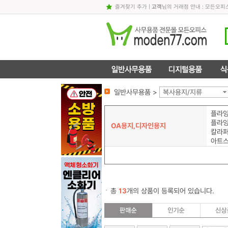
즐겨찾기 추가
|
고객
님의 거래점 안내 : 모든오
일반사무용품 >
복사용지/지류
플라잉
플라잉
OA용지,디자인용지
아트스
총
13
개의 상품이 등록되어 있습니다.