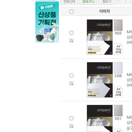
이미지
M6
삼원
0매
M6
삼원
0매
M6
삼원
g/