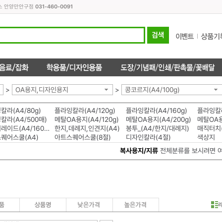
피스 안양만안구점
031-460-0091
>
OA용지,디자인용지
>
콩코르지(A4/100g)
칼라(A4/80g)
플라잉칼라(A4/120g)
플라잉칼라(A4/160g)
플라잉칼라
칼라(A4/500매)
메탈OA용지(A4/120g)
메탈OA용지(A4/200g)
메탈OA용
칼라퍼레이드(A4/160g)
한지,데례지,인견지(A4)
봉투_(A4/한지/대례지)
매직터치(
퀘어스쿨(A4)
아트스퀘어스쿨(8절)
디자인칼라(4절)
색상지
복사용지/지류
전체분류를 보시려면 