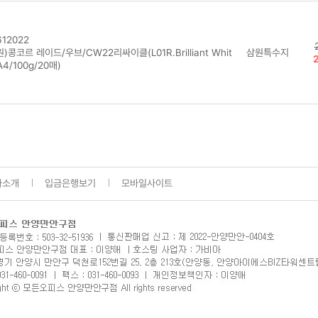
12022
)콩코르 레이드/우브/CW22리싸이클(L01R.Brilliant Whit
삼원특수지
A4/100g/20매)
사소개
입금은행보기
모바일사이트