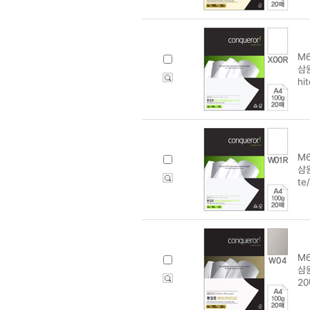
M6
삼
hi
M6
삼원
te
M6
삼원
20