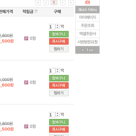
(
0
)
1
판매가격
적립금
구매
마이페이지
주문조회
팩
엑셀주문서
2,800원
0점
2,500원
사원방문요청
팩
3,000원
0점
2,600원
팩
2,800원
0점
2,500원