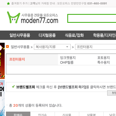
즐겨찾기 추가
|
고객
님의 거래점 안내 : 모든오피스 안양만안구점
031-460-0091
일반사무용품 >
복사용지/지류
>
프린터용지
잉크젯용지
포토용지
프린터용지
OHP필름
특수용지
브랜드별조회
체크를 하신 후
[브랜드별조회 하기]
를 클릭하시면 브랜드
총
20
개의 상품이 등록되어 있습니다.