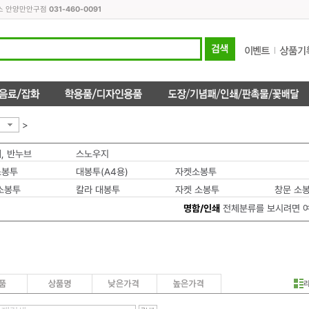
피스 안양만안구점
031-460-0091
>
, 반누브
스노우지
소봉투
대봉투(A4용)
자켓소봉투
소봉투
칼라 대봉투
자켓 소봉투
창문 소
명함/인쇄
전체분류를 보시려면 