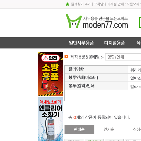
즐겨찾기 추가
|
고객
님의 거래점 안내 : 모든오
제작용품&꽃배달 >
명함/인쇄
칼라명함
휘라레
봉투인쇄(마스터)
일반
봉투(칼라)인쇄
칼라 
총
0
개의 상품이 등록되어 있습니다.