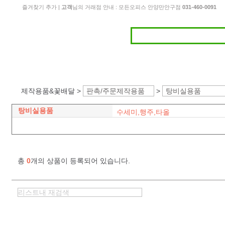
즐겨찾기 추가
|
고객
님의 거래점 안내 : 모든오피스 안양만안구점
031-460-0091
제작용품&꽃배달 >
판촉/주문제작용품
>
탕비실용품
탕비실용품
수세미,행주,타올
총
0
개의 상품이 등록되어 있습니다.