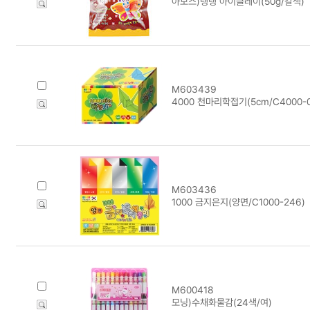
아모스)탱탱 아이클레이(50g/갈색)
M603439
4000 천마리학접기(5cm/C4000-0
M603436
1000 금지은지(양면/C1000-246)
M600418
모닝)수채화물감(24색/여)