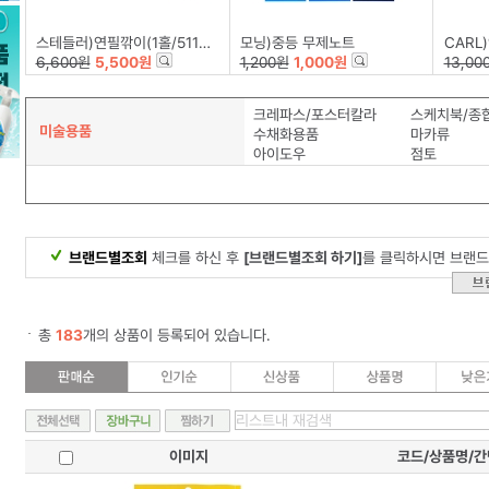
스테들러)연필깎이(1홀/511-001)
모닝)중등 무제노트
CARL)
6,600원
5,500원
1,200원
1,000원
13,00
크레파스/포스터칼라
스케치북/종
미술용품
수채화용품
마카류
아이도우
점토
브랜드별조회
체크를 하신 후
[브랜드별조회 하기]
를 클릭하시면 브랜드
총
183
개의 상품이 등록되어 있습니다.
이미지
코드/상품명/