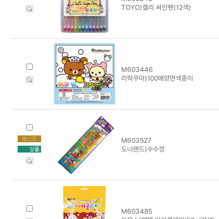
TOYO)캘리 싸인펜(12색)
M603446
리락쿠마)100매양면색종이
M603527
도너랜드)수수깡
M603485