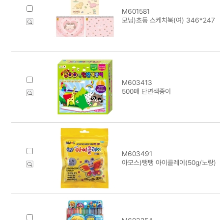
M601581
모닝)초등 스케치북(여) 346*247
M603413
500매 단면색종이
M603491
아모스)탱탱 아이클레이(50g/노랑)