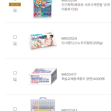
M603254
지구화학)뽀로로 샤프식색연필 12색
이용후기(
5
)
M603524
도너랜드)스노우지점토(200g)
M603417
학습교재용색종이 양면/4000매
M603243