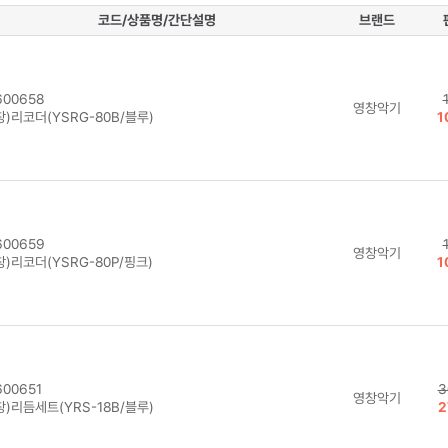
코드/상품명/간단설명
브랜드
00658
영창악기
)리코더(YSRG-80B/블루)
1
00659
영창악기
)리코더(YSRG-80P/핑크)
1
00651
3
영창악기
)리듬세트(YRS-18B/블루)
2