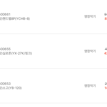
00661
9
영창악기
)핸드벨8P(YCHB-8)
8
00655
4
영창악기
)실로폰(YX-27K/핑크)
4
00653
2
영창악기
)소고(YB-120)
1