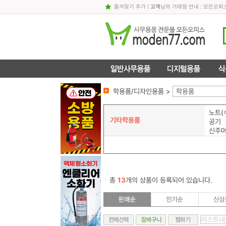
즐겨찾기 추가
|
고객
님의 거래점 안내 : 모든오
학용품/디자인용품 >
학용품
노트(
기타학용품
공기
신주
총
13
개의 상품이 등록되어 있습니다.