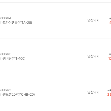
00664
영창악기
)트라이앵글(YTA-28)
00663
영창악기
)탬버린(YT-100)
1
00662
2
영창악기
)핸드벨20P(YCHB-20)
2