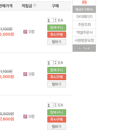
(
0
)
판매가격
적립금
구매
마이페이지
EA
주문조회
11,100원
0점
엑셀주문서
0,000원
사원방문요청
EA
11,100원
0점
0,000원
EA
0,900원
0점
7,800원