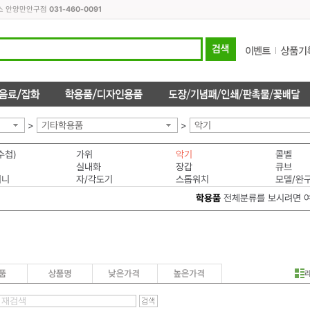
피스 안양만안구점
031-460-0091
>
기타학용품
>
악기
수첩)
가위
악기
콜벨
실내화
장갑
큐브
머니
자/각도기
스톱워치
모델/완
학용품
전체분류를 보시려면 