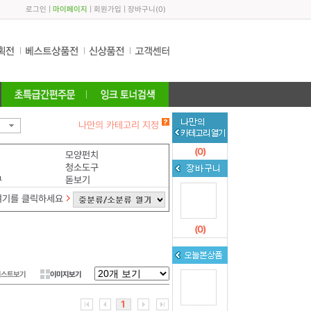
로그인
|
마이페이지
|
회원가입
|
장바구니
(
0
)
나만의 카테고리 지정
(
0
)
모양펀치
청소도구
구
돋보기
여기를 클릭하세요
(
0
)
리스트보기
이미지보기
1