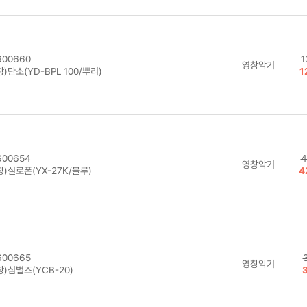
00660
1
영창악기
)단소(YD-BPL 100/뿌리)
1
00654
4
영창악기
)실로폰(YX-27K/블루)
4
00665
영창악기
)심벌즈(YCB-20)