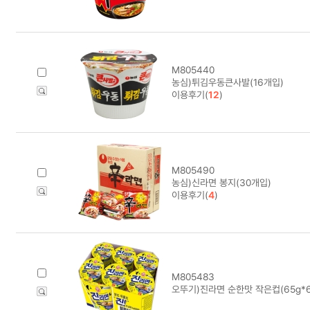
M805440
농심)튀김우동큰사발(16개입)
이용후기(
12
)
M805490
농심)신라면 봉지(30개입)
이용후기(
4
)
M805483
오뚜기)진라면 순한맛 작은컵(65g*