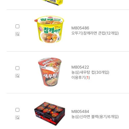
M805486
오뚜기)참깨라면 큰컵(12개입)
M805422
농심)새우탕 컵(30개입)
이용후기(
1
)
M805484
농심)신라면 블랙(용기/6개입)