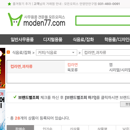
즐겨찾기 추가
|
고객
님의 거래점 안내 : 모든오피스 안양만안구점
031-460-0091
식음료/잡화 >
커피/식음료
>
컵라면,과자류
컵라면
껌
컵라면,과자류
육포류
시리얼/시리
브랜드별조회
체크를 하신 후
[브랜드별조회 하기]
를 클릭하시면 브랜드
총
28
개의 상품이 등록되어 있습니다.