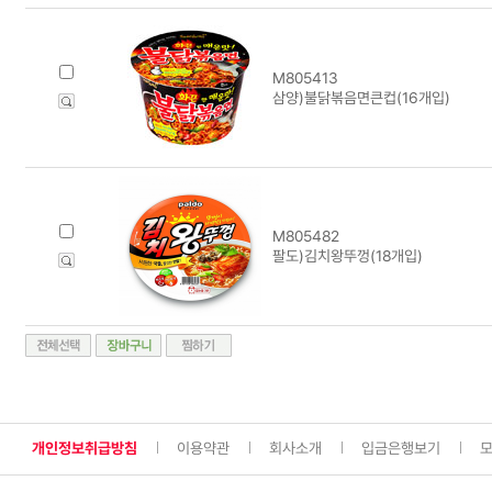
M805413
삼양)불닭볶음면큰컵(16개입)
M805482
팔도)김치왕뚜껑(18개입)
개인정보취급방침
이용약관
회사소개
입금은행보기