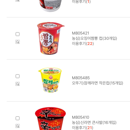
이용후기(
1
)
M805421
농심)오징어짬뽕 컵(30개입)
이용후기(
22
)
M805485
오뚜기)참깨라면 작은컵(15개입)
M805410
농심)신라면 큰사발(16개입)
이용후기(
21
)