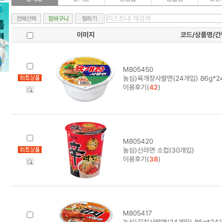
이미지
코드/상품명/
M805450
농심)육개장사발면(24개입) 86g*2
이용후기(
42
)
M805420
농심)신라면 소컵(30개입)
이용후기(
38
)
M805417
농심)김치사발면(24개입) 86g*24