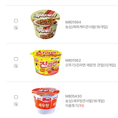
M801564
농심)짜파게티큰사발(16개입)
M801562
오뚜기)진라면 매운맛 큰컵(12개입)
M805430
농심)새우탕큰사발(16개입)
이용후기(
11
)