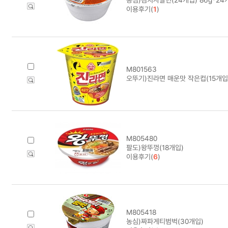
이용후기(
1
)
M801563
오뚜기)진라면 매운맛 작은컵(15개입
M805480
팔도)왕뚜껑(18개입)
이용후기(
6
)
M805418
농심)짜파게티범벅(30개입)