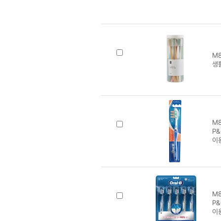
M8
생
M8
P
이
M8
P
이