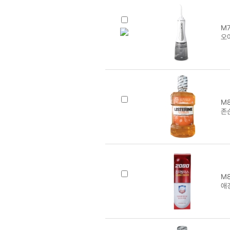
M7
오
M8
존
M8
애