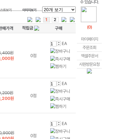
리스트보기
이미지보기
1
2
(
0
)
적립금
판매가격
구매
마이페이지
EA
주문조회
3,400원
0점
엑셀주문서
3,000원
사원방문요청
EA
9,200원
0점
8,200원
EA
0,900원
0점
9,800원