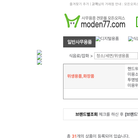
즐겨찾기 추가
|
고객
님의 거래점 안내 : 모든오
식음료/잡화 >
청소/세면/위생용품
핸드
미용
위생용품,화장품
미용
브랜드별조회
체크를 하신 후
[브랜드
총
31
개의 상품이 등록되어 있습니다.