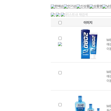
이미지
M8
애경
이
M8
애
이
M8
동