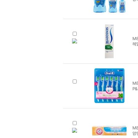
M8
헤
M8
P
M8
암