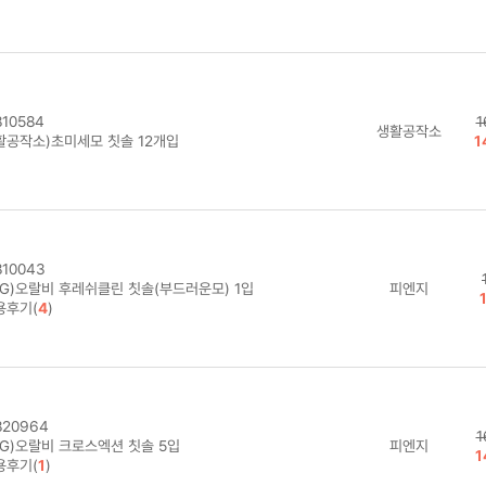
10584
1
생활공작소
활공작소)초미세모 칫솔 12개입
1
10043
&G)오랄비 후레쉬클린 칫솔(부드러운모) 1입
피엔지
용후기(
4
)
20964
1
&G)오랄비 크로스엑션 칫솔 5입
피엔지
1
용후기(
1
)