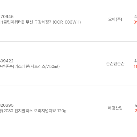
70645
4
오아(주)
아)클린이워터B 무선 구강세정기(OOR-006WH)
3
09422
1
존슨앤존슨
슨앤존슨)리스테린(시트러스/750㎖)
1
20695
애경산업
경)2080 진지발리스 오리지널치약 120g