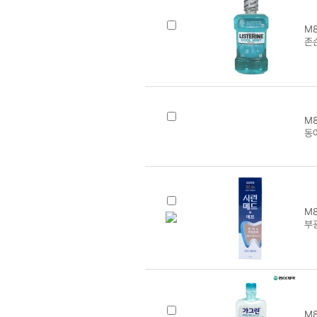
M8
존
M8
동
M8
부광
M8