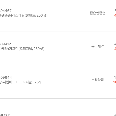
04467
존슨앤존슨
슨앤존슨)리스테린(쿨민트/250㎖)
09412
동아제약
아제약)가그린(오리지널/250㎖)
09644
1
부광약품
)시린메드 F 오리지날 125g
1
10586