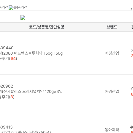
코드/상품명/간단설명
브랜드
09440
)2080 어드밴스블루치약 150g 150g
애경산업
용후기(
94
)
20962
경)진지발리스 오리지널치약 120g×3입
애경산업
용후기(
3
)
09413
1
동아제약
아제약)가그린(오리지널/750㎖)