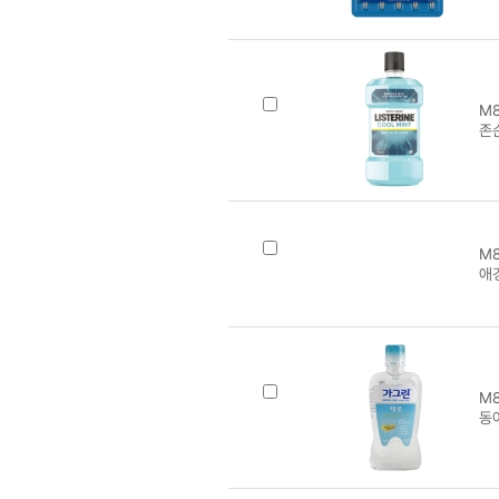
M8
존
M8
애
M8
동