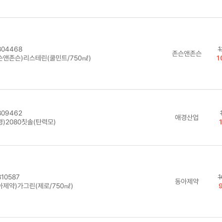
04468
1
존슨앤존슨
슨앤존슨)리스테린(쿨민트/750㎖)
1
09462
애경산업
경)2080칫솔(탄력모)
10587
1
동아제약
아제약)가그린(제로/750㎖)