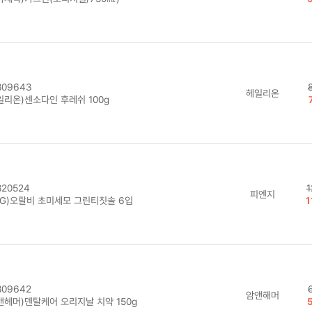
09643
헤일리온
일리온)센소다인 후레쉬 100g
20524
1
피엔지
&G)오랄비 초미세모 그린티칫솔 6입
1
09642
암앤해머
앤헤머)덴탈케어 오리지날 치약 150g