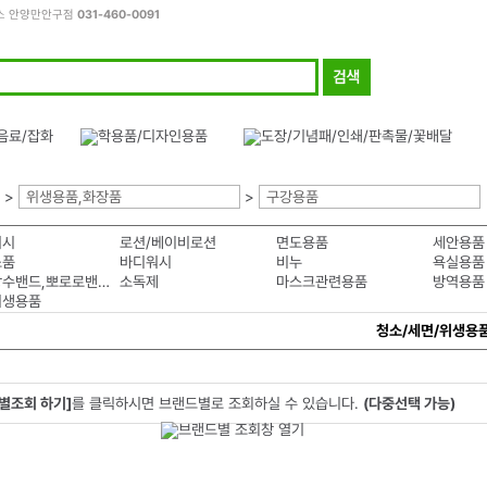
피스 안양만안구점
031-460-0091
>
위생용품,화장품
>
구강용품
워시
로션/베이비로션
면도용품
세안용품
소품
바디워시
비누
욕실용품
투명방수밴드,뽀로로밴드
소독제
마스크관련용품
방역용품
위생용품
청소/세면/위생용
별조회 하기]
를 클릭하시면 브랜드별로 조회하실 수 있습니다.
(다중선택 가능)