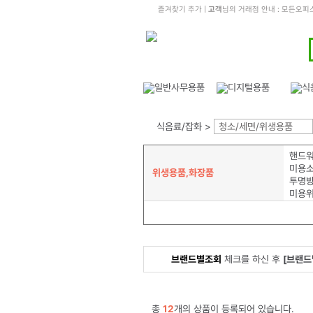
즐겨찾기 추가
|
고객
님의 거래점 안내 : 모든오
식음료/잡화 >
청소/세면/위생용품
핸드
미용
위생용품,화장품
미용
브랜드별조회
체크를 하신 후
[브랜드
총
12
개의 상품이 등록되어 있습니다.