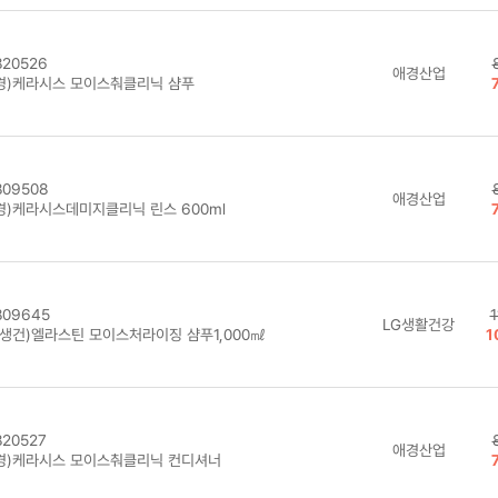
20526
애경산업
경)케라시스 모이스춰클리닉 샴푸
09508
애경산업
경)케라시스데미지클리닉 린스 600ml
09645
1
LG생활건강
G생건)엘라스틴 모이스처라이징 샴푸1,000㎖
1
20527
애경산업
경)케라시스 모이스춰클리닉 컨디셔너