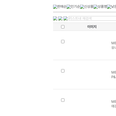
이미지
M8
유
M8
P
M8
애