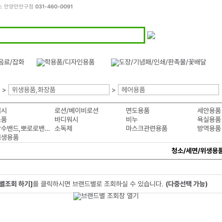
피스 안양만안구점
031-460-0091
>
위생용품,화장품
>
헤어용품
워시
로션/베이비로션
면도용품
세안용품
소품
바디워시
비누
욕실용품
투명방수밴드,뽀로로밴드
소독제
마스크관련용품
방역용품
위생용품
청소/세면/위생용
별조회 하기]
를 클릭하시면 브랜드별로 조회하실 수 있습니다.
(다중선택 가능)