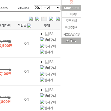
(
0
)
리스트보기
이미지보기
마이페이지
1
주문조회
적립금
판매가격
구매
엑셀주문서
EA
사원방문요청
11,700원
0점
0,500원
EA
9,000원
0점
7,100원
EA
8,700원
0점
7,800원