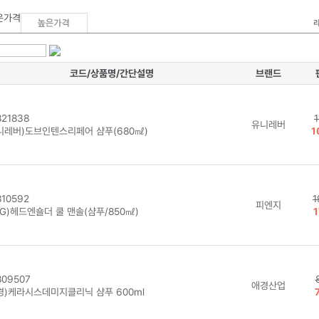
코드/상품명/간단설명
브랜드
21838
유니레버
니레버)도브인텐스리페어 샴푸(680㎖)
1
10592
1
피엔지
&G)헤드엔숄더 쿨 맨솔(샴푸/850㎖)
1
09507
애경산업
경)케라시스데미지클리닉 샴푸 600ml