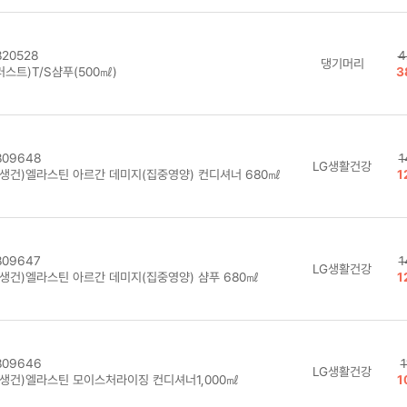
20528
4
댕기머리
스트)T/S샴푸(500㎖)
3
09648
1
LG생활건강
G생건)엘라스틴 아르간 데미지(집중영양) 컨디셔너 680㎖
1
09647
1
LG생활건강
G생건)엘라스틴 아르간 데미지(집중영양) 샴푸 680㎖
1
09646
1
LG생활건강
G생건)엘라스틴 모이스처라이징 컨디셔너1,000㎖
1