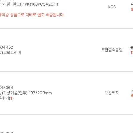
 리필 (벌크)_1PK(100PCS×20봉)
KCS
체직송 상품으로 택배로 별도 배송됩니다.
04452
1
로얄금속공업
얄)코털트리머
1
45064
)탁상거울(연두) 187*238mm
대상액자
용후기(
1
)