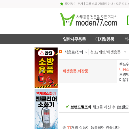
즐겨찾기 추가
|
고객
님의 거래점 안내 : 모든오
식음료/잡화 >
청소/세면/위생용품
핸드
미용
위생용품,화장품
미용
브랜드별조회
체크를 하신 후
[브랜드
총
11
개의 상품이 등록되어 있습니다.