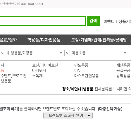
피스 안양만안구점
031-460-0091
>
위생용품,화장품
>
미용소품
워시
로션/베이비로션
면도용품
세안용품
소품
바디워시
비누
욕실용품
투명방수밴드,뽀로로밴드
소독제
마스크관련용품
방역용품
위생용품
청소/세면/위생용품
전체분류를 보시려면 
별조회 하기]
를 클릭하시면 브랜드별로 조회하실 수 있습니다.
(다중선택 가능)