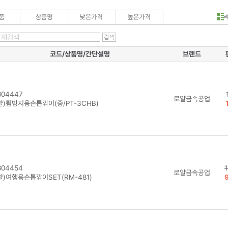
코드/상품명/간단설명
브랜드
04447
로얄금속공업
얄)튐방지용손톱깎이(중/PT-3CHB)
04454
로얄금속공업
얄)여행용손톱깎이SET(RM-481)