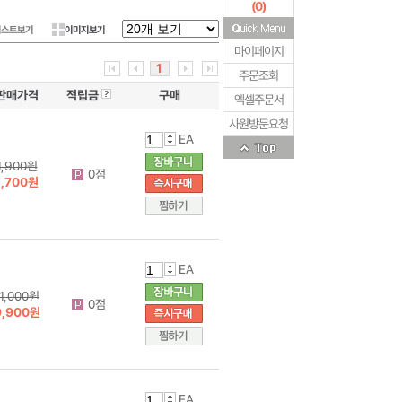
(
0
)
리스트보기
이미지보기
마이페이지
1
주문조회
판매가격
적립금
구매
엑셀주문서
사원방문요청
EA
1,900원
0점
1,700원
EA
11,000원
0점
9,900원
EA