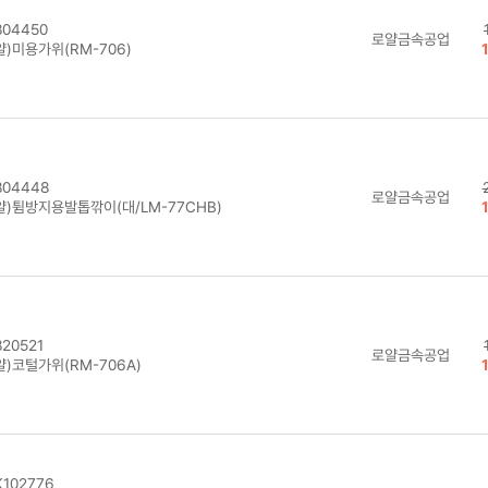
04450
로얄금속공업
얄)미용가위(RM-706)
04448
로얄금속공업
얄)튐방지용발톱깎이(대/LM-77CHB)
20521
로얄금속공업
)코털가위(RM-706A)
102776