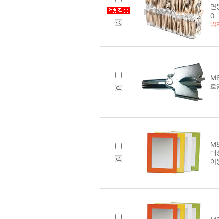
면봉
0
업
M8
로
M8
대상
이