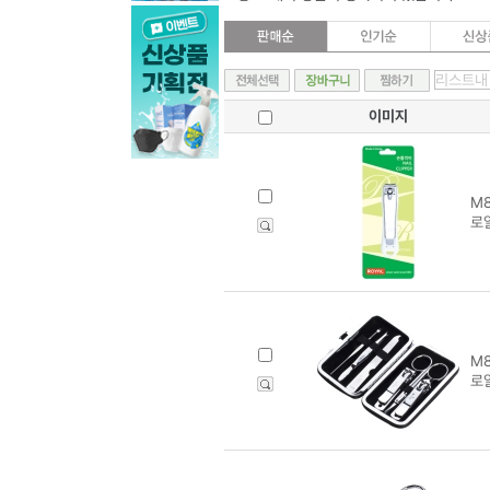
이미지
M8
로
M8
로