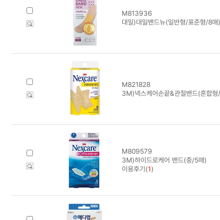
M813936
대일)대일밴드뉴(일반형/표준형/8매
M821828
3M)넥스케어손끝&관절밴드(혼합형/
M809579
3M)하이드로케어 밴드(중/5매)
이용후기(
1
)