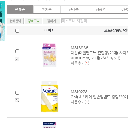
이미지
코드/상품명/
M813935
대일)대일밴드뉴(혼합형/21매) 사이즈 7
40x10mm, 21매(2/4/10/5매)
이용후기(
1
)
M810278
3M)넥스케어 일반형밴드(중형/20매
이용후기(
1
)