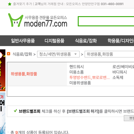
즐겨찾기 추가
|
고객
님의 거래점 안내 : 모든오피스 안양만안구점
031-460-0091
식음료/잡화 >
청소/세면/위생용품
>
위생용품,화장품
핸드워시
로션/베이비
미용소품
바디워시
위생용품,화장품
투명방수밴드,뽀로로밴드
소독제
미용위생용품
브랜드별조회
체크를 하신 후
[브랜드별조회 하기]
를 클릭하시면 브랜드
총
9
개의 상품이 등록되어 있습니다.