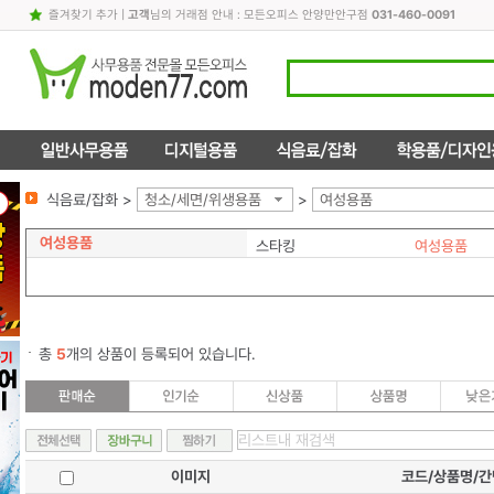
즐겨찾기 추가
|
고객
님의 거래점 안내 : 모든오피스 안양만안구점
031-460-0091
식음료/잡화 >
청소/세면/위생용품
>
여성용품
여성용품
스타킹
여성용품
총
5
개의 상품이 등록되어 있습니다.
이미지
코드/상품명/