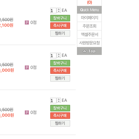
(
0
)
EA
마이페이지
2,500원
0점
2,100원
주문조회
엑셀주문서
사원방문요청
EA
3,500원
0점
3,000원
EA
3,500원
0점
3,000원