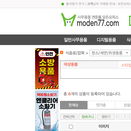
즐겨찾기 추가
|
고객
님의 거래점 안내 : 모든오
식음료/잡화 >
청소/세면/위생용품
여성용품
스타
총
6
개의 상품이 등록되어 있습니다.
이미지