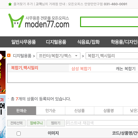
즐겨찾기 추가
|
고객
님의 거래점 안내 : 모든오피스 안양만안구점
031-460-0091
디지털용품 >
프린터/복합기/팩스
>
복합기,팩시밀리
복합기,팩시밀리
삼성 복합기
캐논 복합기
총
7
개의 상품이 등록되어 있습니다.
이미지
코드/상품명/