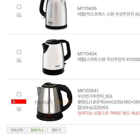
M770405
테팔)익스프레스 스텐 무선주전자 KI
M770404
테팔)스마트스텐 무선주전자 KI150
MK102941
무선전기주전자_1EA
용량(L)1.8규격(mm)220x160x
압(V/Hz)220/60
업체직송 상품으로 택배로 별도 배송