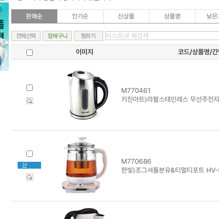
이미지
코드/상품명/
M770461
키친아트)라팔스테인레스 무선주전자 W
M770686
한빛)조그셔틀분유&티멀티포트 HV-5