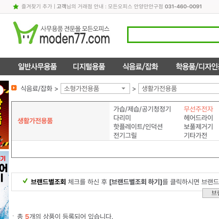
즐겨찾기 추가
|
고객
님의 거래점 안내 : 모든오피스 안양만안구점
031-460-0091
식음료/잡화 >
소형가전용품
>
생활가전용품
가습/제습/공기청정기
무선주전자
다리미
헤어드라이
생활가전용품
핫플레이트/인덕션
보풀제거기
전기그릴
기타가전
브랜드별조회
체크를 하신 후
[브랜드별조회 하기]
를 클릭하시면 브랜드
총
5
개의 상품이 등록되어 있습니다.