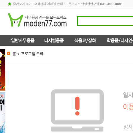
즐겨찾기 추가
|
고객
님의 거래점 안내 : 모든오피스 안양만안구점
031-460-0091
홈 >
프로그램 오류