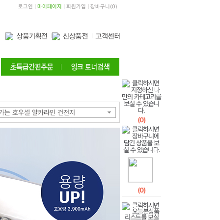
로그인
|
마이페이지
|
회원가입
|
장바구니
(
0
)
래가는 호우셀 알카라인 건전지
(
0
)
(
0
)