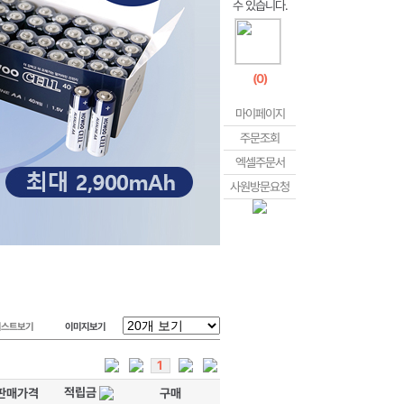
(
0
)
마이페이지
주문조회
엑셀주문서
사원방문요청
리스트보기
이미지보기
1
적립금
판매가격
구매