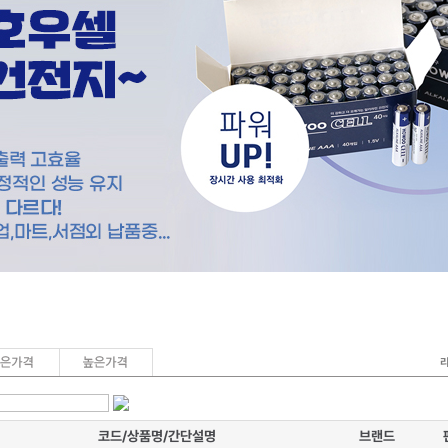
코드/상품명/간단설명
브랜드